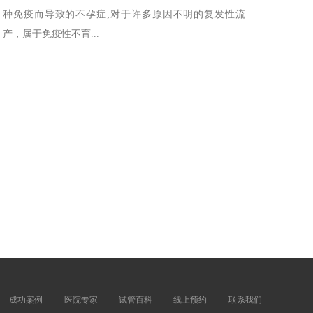
种免疫而导致的不孕症;对于许多原因不明的复发性流
产，属于免疫性不育...
成功案例
医院专家
试管百科
线上预约
联系我们