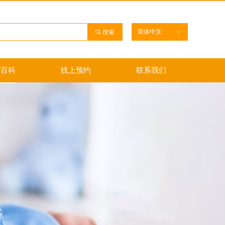
简体中文
끠
搜索
ꀅ
管百科
线上预约
联系我们