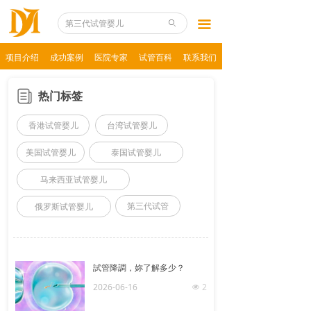
项目介绍
끀
ꄙ
香港试管婴儿
项目介绍
成功案例
医院专家
试管百科
联系我们
台湾试管婴儿
热门标签
泰国试管婴儿
香港试管婴儿
台湾试管婴儿
美国试管婴儿
美国试管婴儿
泰国试管婴儿
马来试管婴儿
马来西亚试管婴儿
俄罗斯试管婴儿
第三代试管
俄罗斯试管婴儿
第三代试管婴儿
試管降調，妳了解多少？
2026-06-16
2
넶