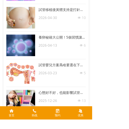
試管移植後黃體支持是打針還是吃藥？
2026-04-30
10
넶
養卵秘籍大公開！5個習慣讓妳卵子質量飙升
2026-04-13
6
넶
試管嬰兒方案爲啥要選在下次月經期？
2026-03-23
5
넶
心態好不好，也能影響試管嬰兒的成功幾率？
2025-12-26
13
넶
낀
끅
녀
뀡
首页
热线
预约
优美
春天是不是更適合做試管嬰兒？需要准備什麽？
简体中文
ꀅ
2025-09-27
46
您可能想了解的：
넶