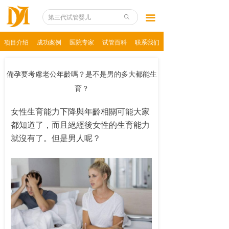
项目介绍
끀
ꄙ
香港试管婴儿
项目介绍
成功案例
医院专家
试管百科
联系我们
台湾试管婴儿
備孕要考慮老公年齡嗎？是不是男的多大都能生
泰国试管婴儿
育？
美国试管婴儿
女性生育能力下降與年齡相關可能大家
都知道了，而且絕經後女性的生育能力
马来试管婴儿
就沒有了。但是男人呢？
俄罗斯试管婴儿
第三代试管婴儿